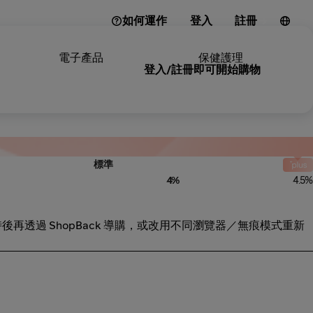
如何運作
登入
註冊
電子產品
保健護理
登入/註冊即可開始購物
標準
4%
4.5%
時後再透過 ShopBack 導購，或改用不同瀏覽器／無痕模式重新