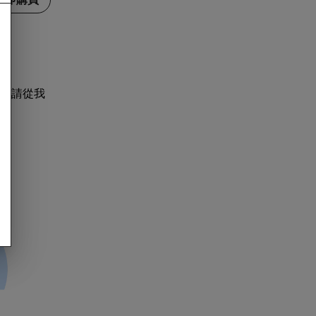
，請從我
：