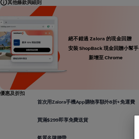
其他條款與細則
絕不錯過 Zalora 的現金回贈
安裝 ShopBack 現金回贈
新增至 Chrome
優惠及折扣
Zalora
首次用Zalora手機App購物享額外8折+免運費
Zalora
買滿$299即享免費送貨
Zalora
氣質名牌腰帶