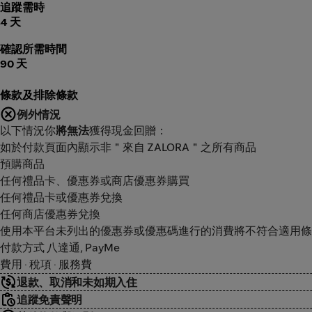
追蹤需時
4 天
確認所需時間
90 天
條款及排除條款
例外情況
以下情況你
將無法
獲得現金回贈：
如於付款頁面內顯示非＂來自 ZALORA＂之所有商品
預購商品
任何禮品卡、優惠券或商店優惠券購買
任何禮品卡或優惠券兌換
任何商店優惠券兌換
使用本平台未列出的優惠券或優惠碼進行的消費將不符合適用條
付款方式 八達通, PayMe
費用 · 稅項 · 服務費
退款、取消和未如期入住
追蹤免責聲明