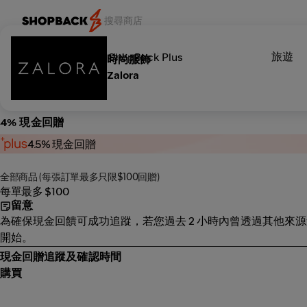
旅遊
類別
ShopBack Plus
時尚服飾
Zalora
4% 現金回贈
4.5% 現金回贈
全部商品 (每張訂單最多只限$100回贈)
每單最多 $100
留意
為確保現金回饋可成功追蹤，若您過去 2 小時內曾透過其他來源進入
開始。
現金回贈追蹤及確認時間
購買