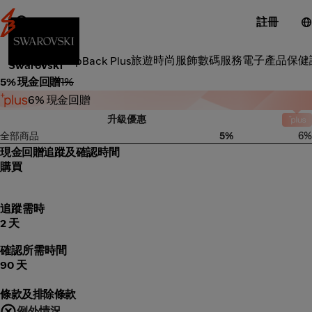
註冊
時尚服飾
旅遊
時尚服飾
數碼服務
電子產品
保健
類別
ShopBack Plus
Swarovski
5% 現金回贈
1%
6% 現金回贈
升級優惠
全部商品
5%
6%
現金回贈追蹤及確認時間
購買
追蹤需時
2 天
確認所需時間
90 天
條款及排除條款
例外情況