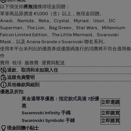
以下情況你
將無法
獲得現金回贈：
單筆商品原價達 €1,000（含）以上，無現金回贈。
Anadi、Namida、Reka、Crystal、Myriad、Uzuri、DC
Superman、The Lion、Bag Green、Star Wars、Millennium
Falcon Limited Edition、The Little Mermaid、Swarovski
Mask，以及 Ariana Grande x Swarovski 聯名系列。
使用本平台未列出的優惠券或優惠碼進行的消費將不符合適用條
件
費用 · 稅項 · 服務費 · 運費與配送
退款、取消和未如期入住
追蹤免責聲明
其他條款與細則
優惠及折扣
warovski
Swar
黃金週尊享優惠：指定款式高達 7折優
立即選購
惠
warovski
Swarovski Infinity 手鐲
立即購買
warovski
Swarovski Symbolic 手鏈
立即購買
現金回贈小貼士