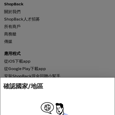
ShopBack
關於我們
ShopBack人才招募
所有商戶
商務艙
傳媒
應用程式
從iOS下載app
從Google Play下載app
安裝ShopBack現金回贈小幫手
確認國家/地區
如何運作
網上現金回贈
網絡安全