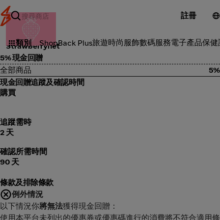
註冊
化妝品
旅遊
時尚服飾
數碼服務
電子產品
保健
類別
ShopBack Plus
Strawberrynet
5% 現金回贈
全部商品
5%
現金回贈追蹤及確認時間
購買
追蹤需時
2 天
確認所需時間
90 天
條款及排除條款
例外情況
以下情況你
將無法
獲得現金回贈：
使用本平台未列出的優惠券或優惠碼進行的消費將不符合適用條