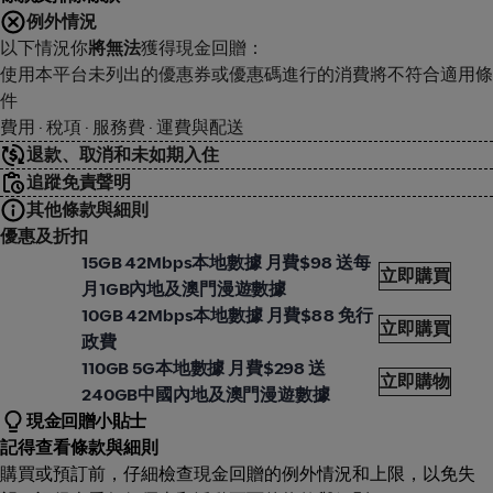
例外情況
以下情況你
將無法
獲得現金回贈：
使用本平台未列出的優惠券或優惠碼進行的消費將不符合適用條
件
費用 · 稅項 · 服務費 · 運費與配送
退款、取消和未如期入住
追蹤免責聲明
其他條款與細則
優惠及折扣
marTone Mobile Plan (數碼通 手機計劃申請)
Sma
15GB 42Mbps本地數據 月費$98 送每
立即購買
月1GB內地及澳門漫遊數據
marTone Mobile Plan (數碼通 手機計劃申請)
Sma
10GB 42Mbps本地數據 月費$88 免行
立即購買
政費
marTone Mobile Plan (數碼通 手機計劃申請)
Sma
110GB 5G本地數據 月費$298 送
立即購物
240GB中國內地及澳門漫遊數據
現金回贈小貼士
記得查看條款與細則
購買或預訂前，仔細檢查現金回贈的例外情況和上限，以免失