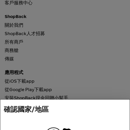
客戶服務中心
ShopBack
關於我們
ShopBack人才招募
所有商戶
商務艙
傳媒
應用程式
從iOS下載app
從Google Play下載app
安裝ShopBack現金回贈小幫手
確認國家/地區
如何運作
網上現金回贈