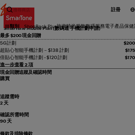
註冊
電訊
旅遊
時尚服飾
數碼服務
電子產品
保健
類別
ShopBack Plus
SmarTone Mobile Plan (數碼通 手機計劃申請)
最多 $200 現金回贈
5G計劃
$200
超貼心智能手機計劃－$138 計劃
$175
倍貼心智能手機計劃 - $120 計劃
$170
進一步查看 2 項
現金回贈追蹤及確認時間
購買
追蹤需時
2 天
確認所需時間
90 天
條款及排除條款