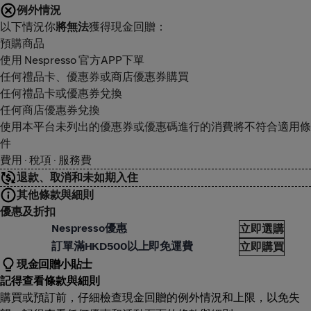
例外情況
以下情況你
將無法
獲得現金回贈：
預購商品
使用 Nespresso 官方APP下單
任何禮品卡、優惠券或商店優惠券購買
任何禮品卡或優惠券兌換
任何商店優惠券兌換
使用本平台未列出的優惠券或優惠碼進行的消費將不符合適用條
件
費用 · 稅項 · 服務費
退款、取消和未如期入住
其他條款與細則
優惠及折扣
espresso
Nespresso優惠
立即選購
espresso
訂單滿HKD500以上即免運費
立即購買
現金回贈小貼士
記得查看條款與細則
購買或預訂前，仔細檢查現金回贈的例外情況和上限，以免失