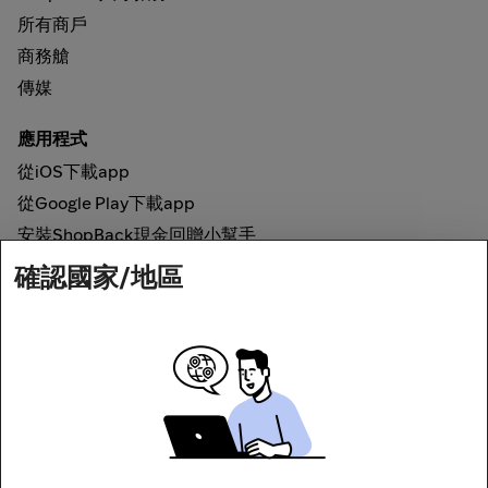
所有商戶
商務艙
傳媒
應用程式
從iOS下載app
從Google Play下載app
安裝ShopBack現金回贈小幫手
確認國家/地區
如何運作
網上現金回贈
網絡安全