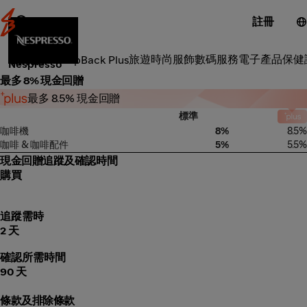
註冊
零食雜貨
旅遊
時尚服飾
數碼服務
電子產品
保健
類別
ShopBack Plus
Nespresso
最多 8% 現金回贈
最多 8.5% 現金回贈
標準
咖啡機
8%
8.5%
咖啡 & 咖啡配件
5%
5.5%
現金回贈追蹤及確認時間
購買
追蹤需時
2 天
確認所需時間
90 天
條款及排除條款