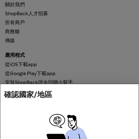
關於我們
ShopBack人才招募
所有商戶
商務艙
傳媒
應用程式
從iOS下載app
從Google Play下載app
安裝ShopBack現金回贈小幫手
確認國家/地區
如何運作
網上現金回贈
網絡安全