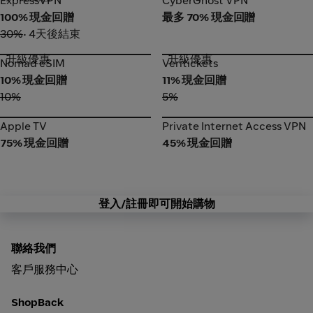
ExpressVPN
CyberGhost VPN
100% 現金回贈
最多 70% 現金回贈
30%
• 4天後結束
升級優惠
升級優惠
Nomad eSIM
Veritickets
Nomad eSIM
Veritickets
10% 現金回贈
11% 現金回贈
10%
5%
Apple TV
Private Internet Access VPN
Apple TV
Private Internet Access VPN
75% 現金回贈
45% 現金回贈
登入/註冊即可開始購物
聯絡我們
客戶服務中心
ShopBack