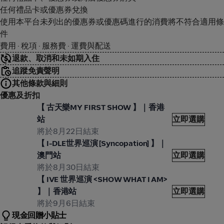
任何禮品卡或優惠券兌換
使用本平台未列出的優惠券或優惠碼進行的消費將不符合適用條
件
費用 · 稅項 · 服務費 · 運費與配送
退款、取消和未如期入住
追蹤免責聲明
其他條款與細則
優惠及折扣
oreTickets
More
【 古天樂MY FIRST SHOW 】｜香港
站
立即選購
將於8月22日結束
oreTickets
More
【 I-DLE世界巡演 [Syncopation] 】｜
澳門站
立即選購
將於8月30日結束
oreTickets
More
【 IVE 世界巡演 <SHOW WHAT I AM>
】｜香港站
立即選購
將於9月6日結束
現金回贈小貼士