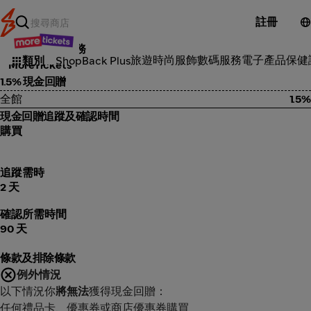
註冊
其他工具及服務
旅遊
時尚服飾
數碼服務
電子產品
保健
類別
ShopBack Plus
MoreTickets
1.5% 現金回贈
全館
1.5%
現金回贈追蹤及確認時間
購買
追蹤需時
2 天
確認所需時間
90 天
條款及排除條款
例外情況
以下情況你
將無法
獲得現金回贈：
任何禮品卡、優惠券或商店優惠券購買