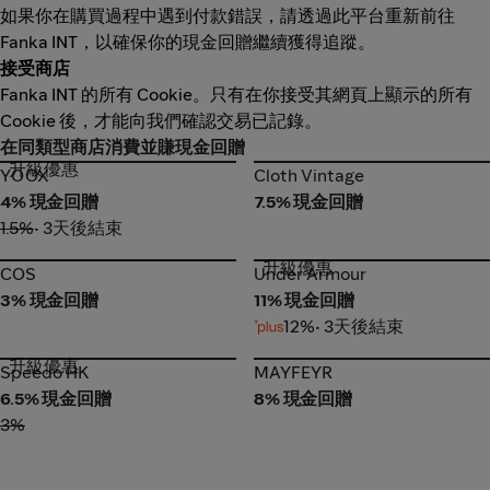
如果你在購買過程中遇到付款錯誤，請透過此平台重新前往
Fanka INT，以確保你的現金回贈繼續獲得追蹤。
接受商店
Fanka INT 的所有 Cookie。只有在你接受其網頁上顯示的所有
Cookie 後，才能向我們確認交易已記錄。
在同類型商店消費並賺現金回贈
升級優惠
YOOX
Cloth Vintage
YOOX
Cloth Vintage
4% 現金回贈
7.5% 現金回贈
1.5%
• 3天後結束
升級優惠
COS
Under Armour
COS
Under Armour
3% 現金回贈
11% 現金回贈
12%
• 3天後結束
升級優惠
Speedo HK
MAYFEYR
Speedo HK
MAYFEYR
6.5% 現金回贈
8% 現金回贈
3%