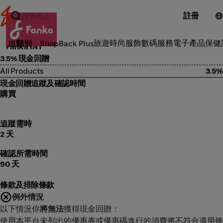
註冊
時尚服飾
旅遊
時尚服飾
數碼服務
電子產品
保健
類別
ShopBack Plus
Fanka INT
3.5% 現金回贈
All Products
3.5%
現金回贈追蹤及確認時間
購買
追蹤需時
2 天
確認所需時間
90 天
條款及排除條款
例外情況
以下情況你
將無法
獲得現金回贈：
使用本平台未列出的優惠券或優惠碼進行的消費將不符合適用條