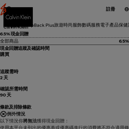
註冊
時尚服飾
旅遊
時尚服飾
數碼服務
電子產品
保健
類別
ShopBack Plus
Calvin Klein
6.5% 現金回贈
全部商品
6.5%
現金回贈追蹤及確認時間
購買
追蹤需時
2 天
確認所需時間
90 天
條款及排除條款
例外情況
以下情況你
將無法
獲得現金回贈：
使用本平台未列出的優惠券或優惠碼進行的消費將不符合適用條