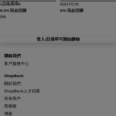
升級優惠
Speedo HK
MAYFEYR
Speedo HK
MAYFEYR
6.5% 現金回贈
8% 現金回贈
3%
登入/註冊即可開始購物
聯絡我們
客戶服務中心
ShopBack
關於我們
ShopBack人才招募
所有商戶
商務艙
傳媒