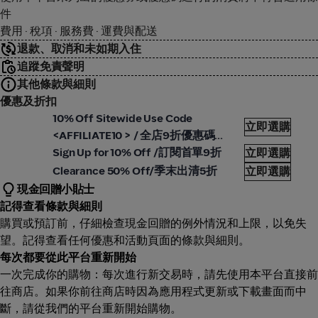
件
費用 · 稅項 · 服務費 · 運費與配送
退款、取消和未如期入住
追蹤免責聲明
其他條款與細則
優惠及折扣
lvin Klein
Calvi
10% Off Sitewide Use Code
立即選購
<AFFILIATE10 > / 全店9折優惠碼
lvin Klein
Calvi
<AFFILIATE10>
Sign Up for 10% Off /訂閱首單9折
立即選購
lvin Klein
Calvi
Clearance 50% Off/季末出清5折
立即選購
現金回贈小貼士
記得查看條款與細則
購買或預訂前，仔細檢查現金回贈的例外情況和上限，以免失
望。記得查看任何優惠和活動頁面的條款與細則。
每次都要從此平台重新開始
一次完成你的購物：每次進行新交易時，請先使用本平台直接前
往商店。如果你前往商店時因為應用程式更新或下載畫面而中
斷，請從我們的平台重新開始購物。