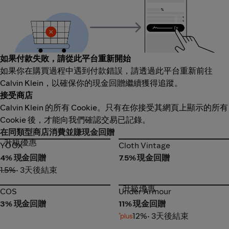
如果付款失敗，請從此平台重新開始
如果你在購買過程中遇到付款錯誤，請透過此平台重新前往
Calvin Klein，以確保你的現金回贈繼續獲得追蹤。
接受商店
Calvin Klein 的所有 Cookie。只有在你接受其網頁上顯示的所有
Cookie 後，才能向我們確認交易已記錄。
在同類型商店消費並賺現金回贈
升級優惠
YOOX
Cloth Vintage
YOOX
Cloth Vintage
4% 現金回贈
7.5% 現金回贈
1.5%
• 3天後結束
升級優惠
COS
Under Armour
COS
Under Armour
3% 現金回贈
11% 現金回贈
12%
• 3天後結束