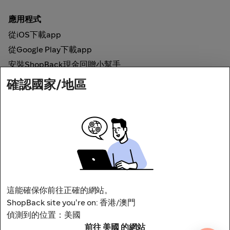
應用程式
從iOS下載app
從Google Play下載app
安裝ShopBack現金回贈小幫手
確認國家/地區
如何運作
網上現金回贈
網絡安全
這能確保你前往正確的網站。
ShopBack site you're on: 香港/澳門
偵測到的位置：美國
前往 美國 的網站
地址：香港銅鑼灣利園山希慎道33號利園商場一期46樓