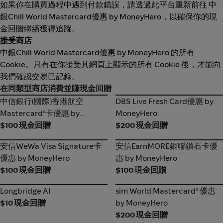
如果你在購買過程中遇到付款錯誤，請透過此平台重新前往 中
銀Chill World Mastercard優惠 by MoneyHero，以確保你的現
金回贈繼續獲得追蹤。
接受商店
中銀Chill World Mastercard優惠 by MoneyHero 的所有
Cookie。只有在你接受其網頁上顯示的所有 Cookie 後，才能向
我們確認交易已記錄。
在同類型商店消費並賺現金回贈
中信銀行(國際)香港航空
DBS Live Fresh Card優惠 by
中信銀行(國際)香港航空
DBS Live Fresh Card優惠 by
Mastercard®卡優惠 by
MoneyHero
Mastercard®卡優惠 by
MoneyHero
MoneyHero
MoneyHero
$100 現金回贈
$200 現金回贈
安信WeWa Visa Signature卡
安信EarnMORE銀聯鑽石卡優
安信WeWa Visa Signature卡
安信EarnMORE銀聯鑽石卡優
優惠 by MoneyHero
惠 by MoneyHero
優惠 by MoneyHero
惠 by MoneyHero
$100 現金回贈
$100 現金回贈
Longbridge AI
sim World Mastercard®️ 優惠
Longbridge AI
sim World Mastercard®️ 優惠
by MoneyHero
$10 現金回贈
by MoneyHero
$200 現金回贈