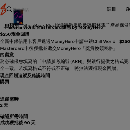
註冊
投資
旅遊
時尚服飾
數碼服務
電子產品
保健
類別
ShopBack Plus
中銀Chill World Mastercard優惠 by MoneyHero
$250 現金回贈
全新中銀信用卡客戶透過MoneyHero申請中銀Chill World
$250
Mastercard卡後獲批並遞交MoneyHero「獎賞換領表格」
留意
務必確保您填寫的「申請參考編號 (ARN)」與銀行提供之格式完
全一致。若填寫格式不符或不正確，將無法獲得現金回贈。
現金回贈追蹤及確認時間
購買
追蹤需時
2 天
確認所需時間
成功獲批後 90 天