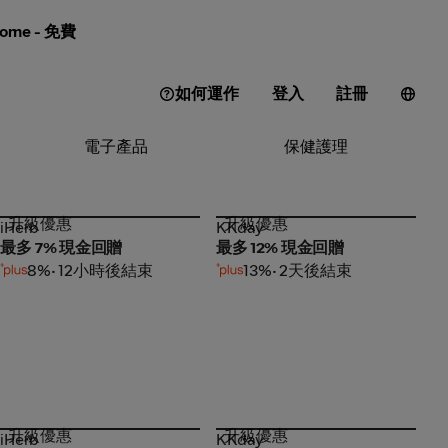
ome - 免費
如何運作
登入
註冊
電子產品
保健護理
升級優惠
升級優惠
iHerb
KKday
iHerb
KKday
最多 7% 現金回贈
最多 12% 現金回贈
8%
• 12小時後結束
13%
• 2天後結束
升級優惠
升級優惠
iHerb
KKday
iHerb
KKday