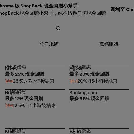
hrome 版 ShopBack 現金回贈小幫手
新增至 Chr
ShopBack 現金回贈小幫手，絕不錯過任何現金回贈
時尚服飾
數碼服務
升級優惠
升級優惠
Klook
Agoda
Klook
Agoda
最多 25% 現金回贈
最多 20% 現金回贈
26.5%
• 7小時後結束
20%
• 15小時後結束
升級優惠
HopeGoo
Booking.com
HopeGoo
Booking.com
最多 12% 現金回贈
最多 5.5% 現金回贈
12.5%
• 14小時後結束
升級優惠
升級優惠
Klook
Agoda
Klook
Agoda