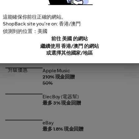
1.1%
這能確保你前往正確的網站。
升級優惠
Sephora
Sephora
ShopBack site you're on: 香港/澳門
13% 現金回贈
偵測到的位置：美國
15%
• 14小時後結束
前往 美國 的網站
升級優惠
Rakuten Travel
Rakuten Travel
繼續使用 香港/澳門 的網站
最多 9% 現金回贈
或選擇其他國家/地區
6%
升級優惠
Apple Music
Apple Music
210% 現金回贈
50%
ElecBoy (電器幫)
ElecBoy (電器幫)
最多 3% 現金回贈
eBay
eBay
最多 1.8% 現金回贈